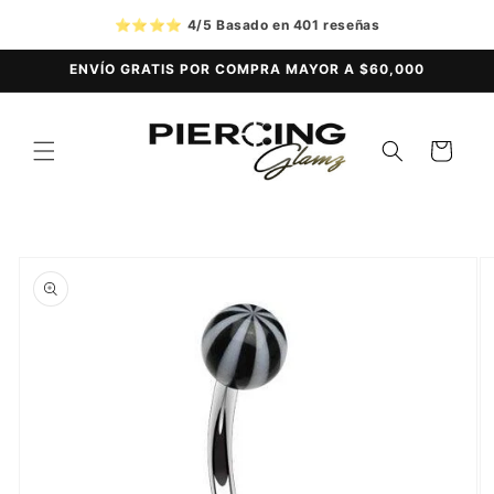
Ir
directamente
⭐⭐⭐⭐
4/5 Basado en 401 reseñas
al contenido
ENVÍO GRATIS POR COMPRA MAYOR A $60,000
Carrito
Ir
directamente
a la
información
del producto