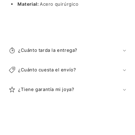
Material:
Acero quirúrgico
C
o
¿Cuánto tarda la entrega?
n
t
e
¿Cuánto cuesta el envío?
n
i
¿Tiene garantía mi joya?
d
o
d
e
s
p