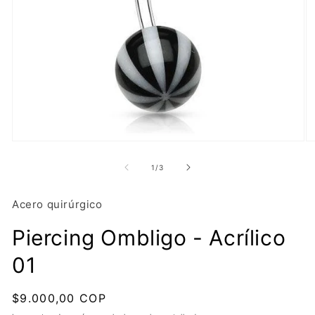
Abrir
Ab
elemento
e
multimedia
mu
de
1
/
3
1
2
en
e
una
u
Acero quirúrgico
ventana
v
modal
m
Piercing Ombligo - Acrílico
01
Precio
$9.000,00 COP