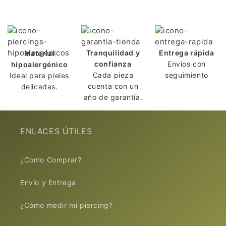
l
e
g
a
Tranquilidad y
Entrega rápida
Material
b
confianza
Envíos con
hipoalergénico
Cada pieza
seguimiento
Ideal para pieles
l
cuenta con un
delicadas.
e
año de garantía.
ENLACES ÚTILES
¿Como Comprar?
Envío y Entrega
¿Cómo medir mi piercing?