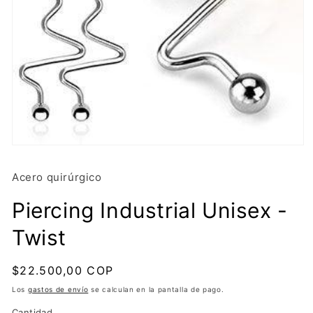
Abrir
elemento
multimedia
Acero quirúrgico
1
en
una
Piercing Industrial Unisex -
ventana
modal
Twist
Precio
$22.500,00 COP
Agotado
habitual
Los
gastos de envío
se calculan en la pantalla de pago.
Cantidad