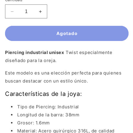
Reducir
Aumentar
cantidad
cantidad
para
para
Piercing
Piercing
Agotado
Industrial
Industrial
Unisex
Unisex
-
-
Piercing industrial unisex
Twist especialmente
Twist
Twist
diseñado para la oreja.
Este modelo es una elección perfecta para quienes
buscan destacar con un estilo único.
Características de la joya:
Tipo de Piercing: Industrial
Longitud de la barra: 38mm
Grosor: 1.6mm
Material: Acero quirúrgico 316L,
de calidad