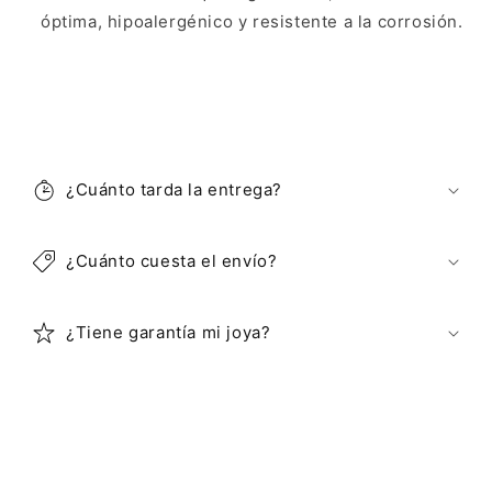
óptima, hipoalergénico y resistente a la corrosión.
C
o
¿Cuánto tarda la entrega?
n
t
e
¿Cuánto cuesta el envío?
n
i
¿Tiene garantía mi joya?
d
o
d
e
s
p