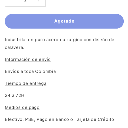
Reducir
Aumentar
cantidad
cantidad
para
para
Piercing
Piercing
Agotado
Industrial
Industrial
-
-
Skull
Skull
Industrilal en puro acero quirúrgico con diseño de
01
01
calavera.
Información de envío
Envíos a toda Colombia
Tiempo de entrega
24 a 72H
Medios de pago
Efectivo, PSE, Pago en Banco o Tarjeta de Crédito