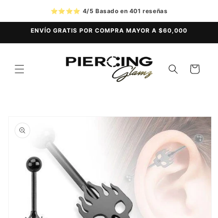
Ir
directamente
⭐⭐⭐⭐
4/5 Basado en 401 reseñas
al contenido
ENVÍO GRATIS POR COMPRA MAYOR A $60,000
Carrito
Ir
directamente
a la
información
del producto