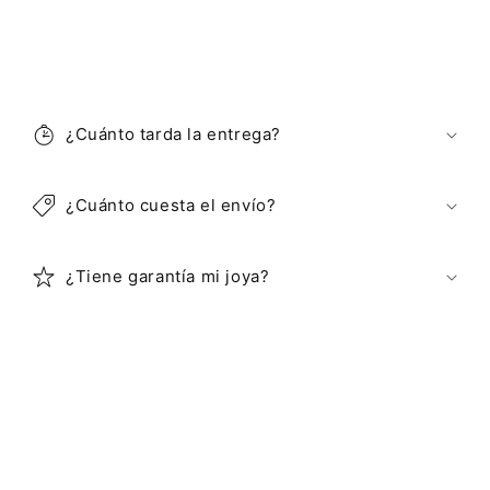
C
o
¿Cuánto tarda la entrega?
n
t
e
¿Cuánto cuesta el envío?
n
i
¿Tiene garantía mi joya?
d
o
d
e
s
p
l