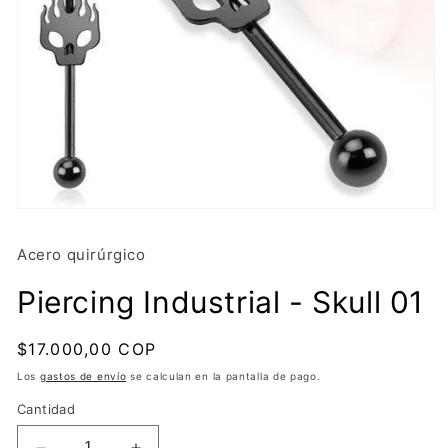
Abrir
elemento
multimedia
Acero quirúrgico
1
en
una
Piercing Industrial - Skull 01
ventana
modal
Precio
$17.000,00 COP
Agotado
habitual
Los
gastos de envío
se calculan en la pantalla de pago.
Cantidad