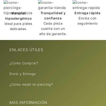
e
g
a
Tranquilidad y
Entrega rápida
Material
b
confianza
Envíos con
hipoalergénico
Cada pieza
seguimiento
Ideal para pieles
l
cuenta con un
delicadas.
e
año de garantía.
ENLACES ÚTILES
¿Como Comprar?
Envío y Entrega
¿Cómo medir mi piercing?
MAS INFORMACIÓN