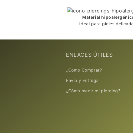
p
l
e
Material hipoalergénic
Ideal para pieles delicad
g
a
b
l
ENLACES ÚTILES
e
¿Como Comprar?
Envío y Entrega
¿Cómo medir mi piercing?