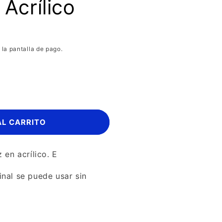
 Acrílico
 la pantalla de pago.
AL CARRITO
iz en
acrílico
. E
inal se puede usar sin