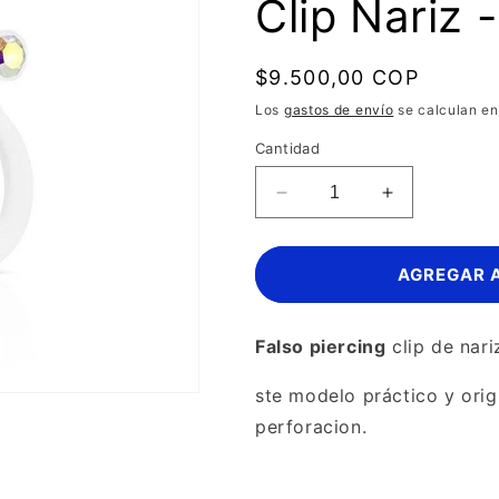
Clip Nariz -
Precio
$9.500,00 COP
habitual
Los
gastos de envío
se calculan en
Cantidad
Reducir
Aumentar
cantidad
cantidad
para
para
Clip
Clip
AGREGAR 
Nariz
Nariz
-
-
Acrílico
Acrílico
Falso piercing
clip de nar
ste modelo práctico y orig
perforacion.