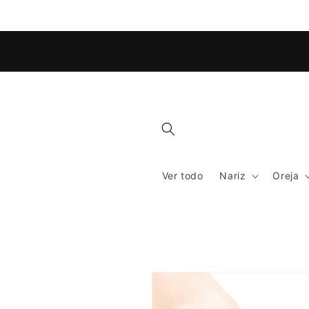
Ir
directamente
al contenido
Ver todo
Nariz
Oreja
Ir
directamente
a la
información