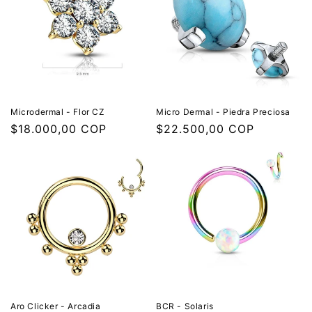
Microdermal - Flor CZ
Micro Dermal - Piedra Preciosa
Precio
$18.000,00 COP
Precio
$22.500,00 COP
habitual
habitual
Aro Clicker - Arcadia
BCR - Solaris