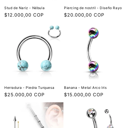
Stud de Nariz - Nébula
Piercing de nostril - Diseño Rayo
Precio
$12.000,00 COP
Precio
$20.000,00 COP
habitual
habitual
Herradura - Piedra Turquesa
Banana - Metal Arco Iris
Precio
$25.000,00 COP
Precio
$15.000,00 COP
habitual
habitual