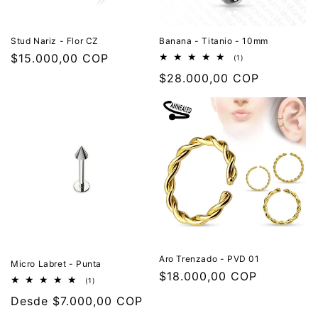
Stud Nariz - Flor CZ
Banana - Titanio - 10mm
Precio
$15.000,00 COP
1
(1)
reseñas
habitual
Precio
$28.000,00 COP
totales
habitual
Aro Trenzado - PVD 01
Micro Labret - Punta
Precio
$18.000,00 COP
1
(1)
reseñas
habitual
Precio
Desde $7.000,00 COP
totales
habitual