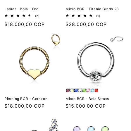
Labret - Bola - Oro
Micro BCR - Titanio Grado 23
2
1
(2)
(1)
reseñas
reseñas
Precio
$18.000,00 COP
Precio
$28.000,00 COP
totales
totales
habitual
habitual
Piercing BCR - Corazon
Micro BCR - Bola Strass
Precio
$18.000,00 COP
Precio
$15.000,00 COP
habitual
habitual