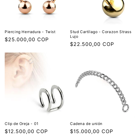
Piercing Herradura - Twist
Stud Cartílago - Corazon Strass
Lujo
Precio
$25.000,00 COP
Precio
$22.500,00 COP
habitual
habitual
Clip de Oreja - 01
Cadena de unión
Precio
$12.500,00 COP
Precio
$15.000,00 COP
habitual
habitual