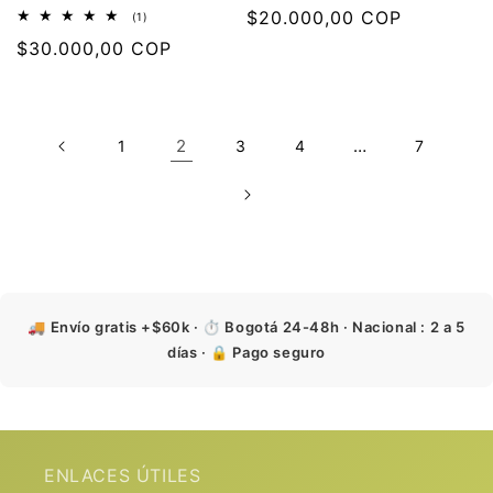
Precio
$20.000,00 COP
1
(1)
reseñas
habitual
Precio
$30.000,00 COP
totales
habitual
2
…
1
3
4
7
🚚 Envío gratis +$60k · ⏱️ Bogotá 24-48h · Nacional : 2 a 5
días · 🔒 Pago seguro
ENLACES ÚTILES