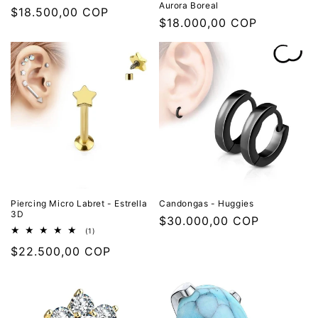
Aurora Boreal
Precio
$18.500,00 COP
Precio
$18.000,00 COP
habitual
habitual
Piercing Micro Labret - Estrella
Candongas - Huggies
3D
Precio
$30.000,00 COP
1
(1)
habitual
reseñas
Precio
$22.500,00 COP
totales
habitual