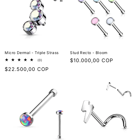
Micro Dermal - Triple Strass
Stud Recto - Bloom
Precio
$10.000,00 COP
0
(0)
reseñas
habitual
Precio
$22.500,00 COP
totales
habitual