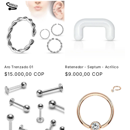
Aro Trenzado 01
Retenedor - Septum - Acrílico
Precio
$15.000,00 COP
Precio
$9.000,00 COP
habitual
habitual