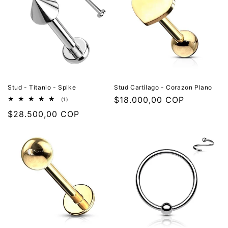
Stud - Titanio - Spike
Stud Cartílago - Corazon Plano
Precio
$18.000,00 COP
1
(1)
reseñas
habitual
Precio
$28.500,00 COP
totales
habitual