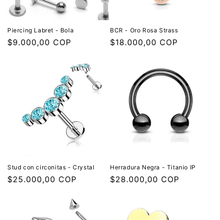
Piercing Labret - Bola
BCR - Oro Rosa Strass
Precio
$9.000,00 COP
Precio
$18.000,00 COP
habitual
habitual
Stud con circonitas - Crystal
Herradura Negra - Titanio IP
Precio
$25.000,00 COP
Precio
$28.000,00 COP
habitual
habitual