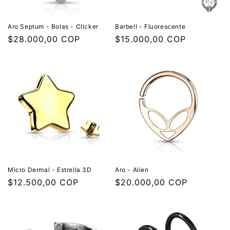
Aro Septum - Bolas - Clicker
Barbell - Fluorescente
Precio
$28.000,00 COP
Precio
$15.000,00 COP
habitual
habitual
Micro Dermal - Estrella 3D
Aro - Alien
Precio
$12.500,00 COP
Precio
$20.000,00 COP
habitual
habitual