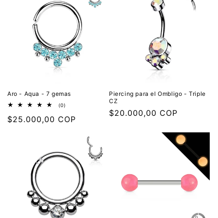
Aro - Aqua - 7 gemas
Piercing para el Ombligo - Triple
CZ
0
(0)
Precio
$20.000,00 COP
reseñas
Precio
$25.000,00 COP
totales
habitual
habitual