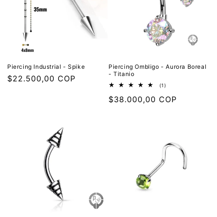
Piercing Industrial - Spike
Piercing Ombligo - Aurora Boreal
- Titanio
Precio
$22.500,00 COP
1
(1)
habitual
reseñas
Precio
$38.000,00 COP
totales
habitual