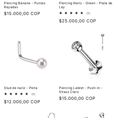
Piercing Banana - Puntas
Piercing Nariz - Green - Plata de
Rayadas
Ley
Precio
$15.000,00 COP
1
(1)
reseñas
habitual
Precio
$25.000,00 COP
totales
habitual
Stud de nariz - Perla
Piercing Labret - Push-in -
Strass Claro
1
(1)
Precio
$15.000,00 COP
reseñas
Precio
$12.000,00 COP
totales
habitual
habitual