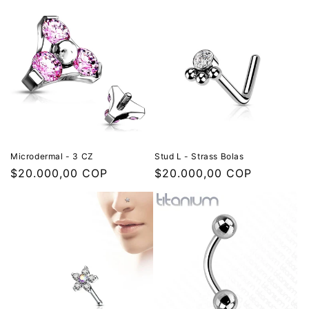
Microdermal - 3 CZ
Stud L - Strass Bolas
Precio
$20.000,00 COP
Precio
$20.000,00 COP
habitual
habitual